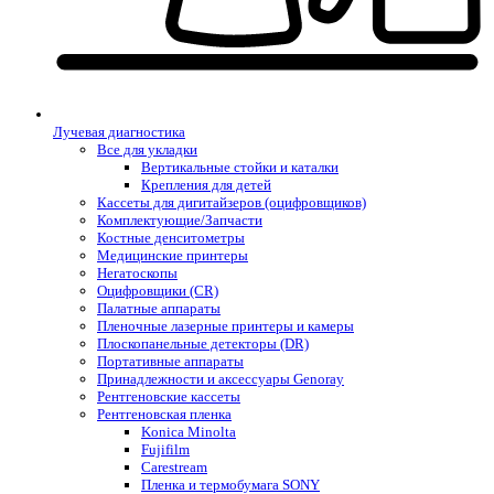
Лучевая диагностика
Все для укладки
Вертикальные стойки и каталки
Крепления для детей
Кассеты для дигитайзеров (оцифровщиков)
Комплектующие/Запчасти
Костные денситометры
Медицинские принтеры
Негатоскопы
Оцифровщики (CR)
Палатные аппараты
Пленочные лазерные принтеры и камеры
Плоскопанельные детекторы (DR)
Портативные аппараты
Принадлежности и аксессуары Genoray
Рентгеновские кассеты
Рентгеновская пленка
Konica Minolta
Fujifilm
Carestream
Пленка и термобумага SONY