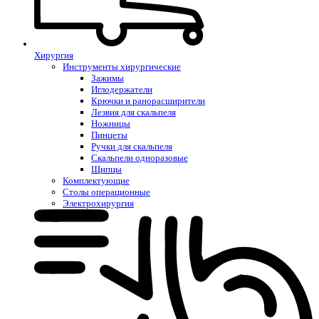
Хирургия
Инструменты хирургические
Зажимы
Иглодержатели
Крючки и ранорасширители
Лезвия для скальпеля
Ножницы
Пинцеты
Ручки для скальпеля
Скальпели одноразовые
Щипцы
Комплектующие
Столы операционные
Электрохирургия