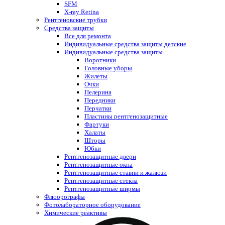
SFM
X-ray Retina
Рентгеновские трубки
Средства защиты
Все для ремонта
Индивидуальные средства защиты детские
Индивидуальные средства защиты
Воротники
Головные уборы
Жилеты
Очки
Пелерина
Передники
Перчатки
Пластины рентгенозащитные
Фартуки
Халаты
Шторы
Юбки
Рентгенозащитные двери
Рентгенозащитные окна
Рентгенозащитные ставни и жалюзи
Рентгенозащитные стекла
Рентгенозащитные ширмы
Флюорографы
Фотолабораторное оборудование
Химические реактивы