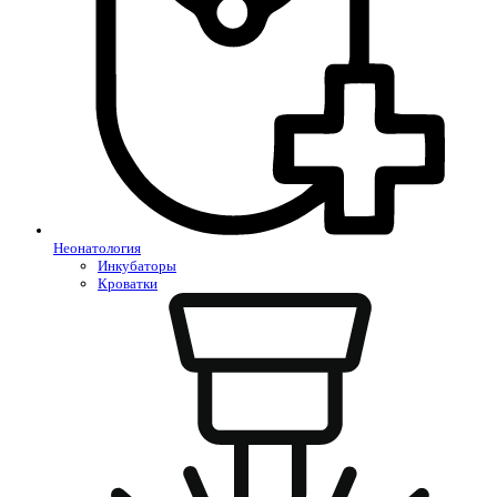
Неонатология
Инкубаторы
Кроватки