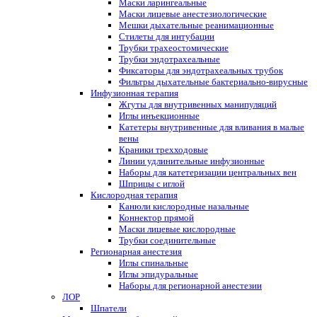
Маски ларингеальные
Маски лицевые анестезиологические
Мешки дыхательные реанимационные
Стилеты для интубации
Трубки трахеостомические
Трубки эндотрахеальные
Фиксаторы для эндотрахеальных трубок
Фильтры дыхательные бактериально-вирусные
Инфузионная терапия
Жгуты для внутривенных манипуляций
Иглы инъекционные
Катетеры внутривенные для вливания в малые
вены
Краники трехходовые
Линии удлинительные инфузионные
Наборы для катетеризации центральных вен
Шприцы с иглой
Кислородная терапия
Канюли кислородные назальные
Коннектор прямой
Маски лицевые кислородные
Трубки соединительные
Регионарная анестезия
Иглы спинальные
Иглы эпидуральные
Наборы для регионарной анестезии
ЛОР
Шпатели