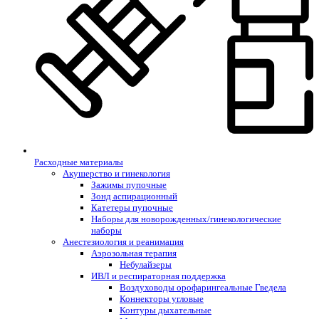
Расходные материалы
Акушерство и гинекология
Зажимы пупочные
Зонд аспирационный
Катетеры пупочные
Наборы для новорожденных/гинекологические
наборы
Анестезиология и реанимация
Аэрозольная терапия
Небулайзеры
ИВЛ и респираторная поддержка
Воздуховоды орофарингеальные Гведела
Коннекторы угловые
Контуры дыхательные