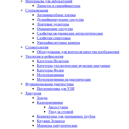
Материалы для лабораторий
Ланцеты и скарификаторы
Стерилизация
Антимикробные пленки
Дезинфицирующие средства
Локтевые дозаторы
Очищающие средства
Салфетки медицинские антисептические
Салфетки спиртовые
Ультрафиолетовые камеры
Стоматология
Оборудование для контроля качества изображения
Урология и нефрология
Катетеры Нелатона
Катетеры урологические мужские наружные
Катетеры Фолея
Мочеприемники
Мочеприемники педиатрические
Функциональная диагностика
Презервативы для УЗИ
Хирургия
Зонды
Калоприемники
Аксессуары
Уход за стомой
Коннекторы для дренажных трубок
Кружки Эсмарха
Маркеры хирургические