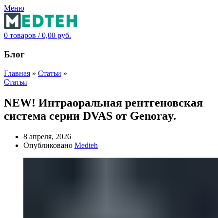
Меню
0
товаров
/
0,00
руб.
Блог
Главная
»
Статьи
»
Статьи
NEW! Интраоральная рентгеновская
система серии DVAS от Genoray.
8 апреля, 2026
Опубликовано
Medteh