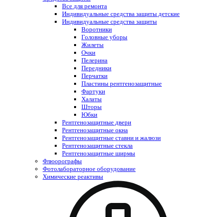
Все для ремонта
Индивидуальные средства защиты детские
Индивидуальные средства защиты
Воротники
Головные уборы
Жилеты
Очки
Пелерина
Передники
Перчатки
Пластины рентгенозащитные
Фартуки
Халаты
Шторы
Юбки
Рентгенозащитные двери
Рентгенозащитные окна
Рентгенозащитные ставни и жалюзи
Рентгенозащитные стекла
Рентгенозащитные ширмы
Флюорографы
Фотолабораторное оборудование
Химические реактивы