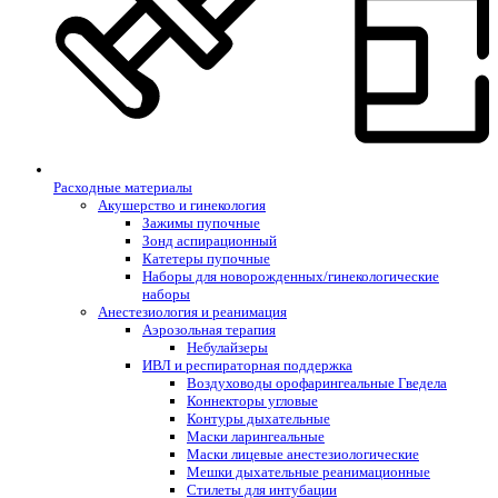
Расходные материалы
Акушерство и гинекология
Зажимы пупочные
Зонд аспирационный
Катетеры пупочные
Наборы для новорожденных/гинекологические
наборы
Анестезиология и реанимация
Аэрозольная терапия
Небулайзеры
ИВЛ и респираторная поддержка
Воздуховоды орофарингеальные Гведела
Коннекторы угловые
Контуры дыхательные
Маски ларингеальные
Маски лицевые анестезиологические
Мешки дыхательные реанимационные
Стилеты для интубации