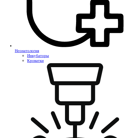
Неонатология
Инкубаторы
Кроватки