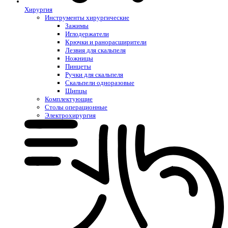
Хирургия
Инструменты хирургические
Зажимы
Иглодержатели
Крючки и ранорасширители
Лезвия для скальпеля
Ножницы
Пинцеты
Ручки для скальпеля
Скальпели одноразовые
Щипцы
Комплектующие
Столы операционные
Электрохирургия