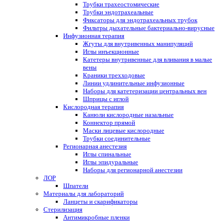
Трубки трахеостомические
Трубки эндотрахеальные
Фиксаторы для эндотрахеальных трубок
Фильтры дыхательные бактериально-вирусные
Инфузионная терапия
Жгуты для внутривенных манипуляций
Иглы инъекционные
Катетеры внутривенные для вливания в малые
вены
Краники трехходовые
Линии удлинительные инфузионные
Наборы для катетеризации центральных вен
Шприцы с иглой
Кислородная терапия
Канюли кислородные назальные
Коннектор прямой
Маски лицевые кислородные
Трубки соединительные
Регионарная анестезия
Иглы спинальные
Иглы эпидуральные
Наборы для регионарной анестезии
ЛОР
Шпатели
Материалы для лабораторий
Ланцеты и скарификаторы
Стерилизация
Антимикробные пленки