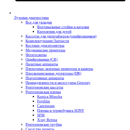
Лучевая диагностика
Все для укладки
Вертикальные стойки и каталки
Крепления для детей
Кассеты для дигитайзеров (оцифровщиков)
Комплектующие/Запчасти
Костные денситометры
Медицинские принтеры
Негатоскопы
Оцифровщики (CR)
Палатные аппараты
Пленочные лазерные принтеры и камеры
Плоскопанельные детекторы (DR)
Портативные аппараты
Принадлежности и аксессуары Genoray
Рентгеновские кассеты
Рентгеновская пленка
Konica Minolta
Fujifilm
Carestream
Пленка и термобумага SONY
SFM
X-ray Retina
Рентгеновские трубки
Средства защиты