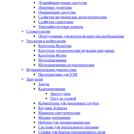
Дезинфицирующие средства
Локтевые дозаторы
Очищающие средства
Салфетки медицинские антисептические
Салфетки спиртовые
Ультрафиолетовые камеры
Стоматология
Оборудование для контроля качества изображения
Урология и нефрология
Катетеры Нелатона
Катетеры урологические мужские наружные
Катетеры Фолея
Мочеприемники
Мочеприемники педиатрические
Функциональная диагностика
Презервативы для УЗИ
Хирургия
Зонды
Калоприемники
Аксессуары
Уход за стомой
Коннекторы для дренажных трубок
Кружки Эсмарха
Маркеры хирургические
Мешки дренажные
Наборы для дренирования ран
Системы для энтерального питания
Станки для бритья операционного поля