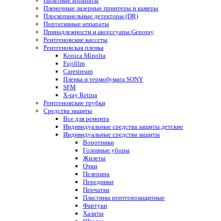
Палатные аппараты
Пленочные лазерные принтеры и камеры
Плоскопанельные детекторы (DR)
Портативные аппараты
Принадлежности и аксессуары Genoray
Рентгеновские кассеты
Рентгеновская пленка
Konica Minolta
Fujifilm
Carestream
Пленка и термобумага SONY
SFM
X-ray Retina
Рентгеновские трубки
Средства защиты
Все для ремонта
Индивидуальные средства защиты детские
Индивидуальные средства защиты
Воротники
Головные уборы
Жилеты
Очки
Пелерина
Передники
Перчатки
Пластины рентгенозащитные
Фартуки
Халаты