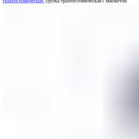
трахеостомические
Трубка трахеостомическая с манжетой