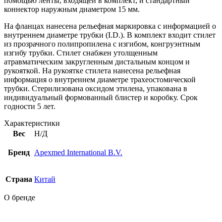
помощью ленты, входящей в комплект, и стандартный
коннектор наружным диаметром 15 мм.
На фланцах нанесена рельефная маркировка с информацией о
внутреннем диаметре трубки (I.D.). В комплект входит стилет
из прозрачного полипропилена с изгибом, конгруэнтным
изгибу трубки. Стилет снабжен утолщенным
атравматическим закругленным дистальным концом и
рукояткой. На рукоятке стилета нанесена рельефная
информация о внутреннем диаметре трахеостомической
трубки. Стерилизована оксидом этилена, упакована в
индивидуальный формованный блистер и коробку. Срок
годности 5 лет.
Характеристики
Вес
Н/Д
Бренд
Apexmed International B.V.
Страна
Китай
О бренде