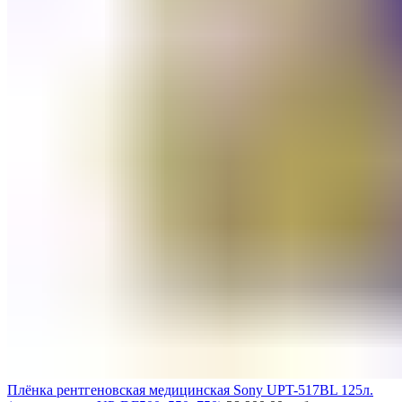
Плёнка рентгеновская медицинская Sony UPT-517BL 125л.