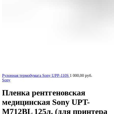
Рулонная термобумага Sony UPP-110S
1 000,00
руб.
Sony
Пленка рентгеновская
медицинская Sony UPT-
M712BL 125л. (для принтера