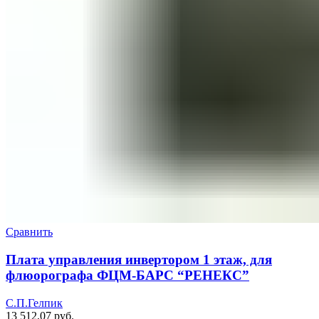
Сравнить
Плата управления инвертором 1 этаж, для
флюорографа ФЦМ-БАРС “РЕНЕКС”
С.П.Гелпик
13 512,07
руб.