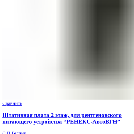
Сравнить
Штативная плата 2 этаж, для рентгеновского
питающего устройства “РЕНЕКС-АвтоВГН”
С.П.Гелпик