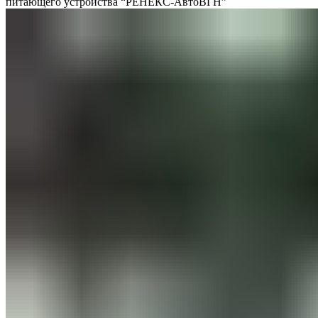
питающего устройства “РЕНЕКС-АвтоВГН”