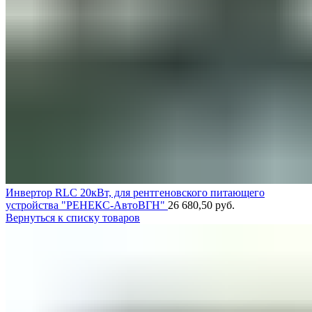
Инвертор RLC 20кВт, для рентгеновского питающего
устройства "РЕНЕКС-АвтоВГН"
26 680,50
руб.
Вернуться к списку товаров