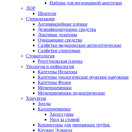
Наборы для регионарной анестезии
ЛОР
Шпатели
Стерилизация
Антимикробные пленки
Дезинфицирующие средства
Локтевые дозаторы
Очищающие средства
Салфетки медицинские антисептические
Салфетки спиртовые
Стоматология
Рентгеновская пленка
Урология и нефрология
Катетеры Нелатона
Катетеры урологические мужские наружные
Катетеры Фолея
Мочеприемники
Мочеприемники педиатрические
Хирургия
Зонды
Калоприемники
Аксессуары
Уход за стомой
Коннекторы для дренажных трубок
Кружки Эсмарха