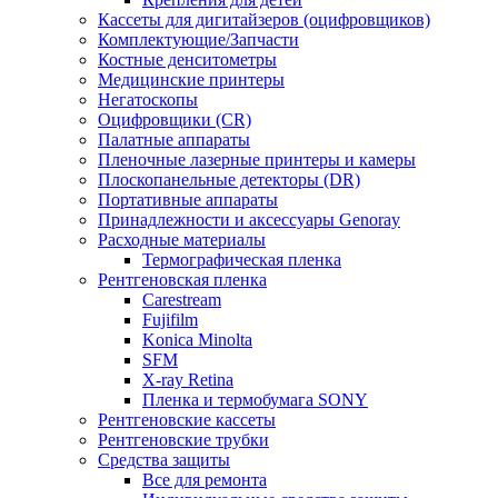
Кассеты для дигитайзеров (оцифровщиков)
Комплектующие/Запчасти
Костные денситометры
Медицинские принтеры
Негатоскопы
Оцифровщики (CR)
Палатные аппараты
Пленочные лазерные принтеры и камеры
Плоскопанельные детекторы (DR)
Портативные аппараты
Принадлежности и аксессуары Genoray
Расходные материалы
Термографическая пленка
Рентгеновская пленка
Carestream
Fujifilm
Konica Minolta
SFM
X-ray Retina
Пленка и термобумага SONY
Рентгеновские кассеты
Рентгеновские трубки
Средства защиты
Все для ремонта