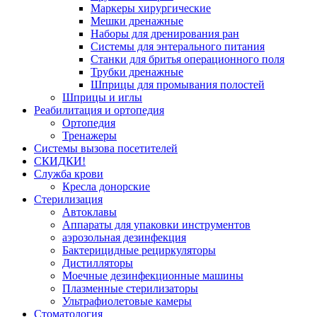
Маркеры хирургические
Мешки дренажные
Наборы для дренирования ран
Системы для энтерального питания
Станки для бритья операционного поля
Трубки дренажные
Шприцы для промывания полостей
Шприцы и иглы
Реабилитация и ортопедия
Ортопедия
Тренажеры
Системы вызова посетителей
СКИДКИ!
Служба крови
Кресла донорские
Стерилизация
Автоклавы
Аппараты для упаковки инструментов
аэрозольная дезинфекция
Бактерицидные рециркуляторы
Дистилляторы
Моечные дезинфекционные машины
Плазменные стерилизаторы
Ультрафиолетовые камеры
Стоматология