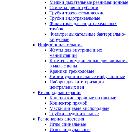
Мешки дыхательные реанимационные
Стилеты для интубации
Трубки трахеостомические
Трубки эндотрахеальные
Фиксаторы для эндотрахеальных
трубок
Фильтры дыхательные бактериально-
вирусные
Инфузионная терапия
Жгуты для внутривенных
манипуляций
Катетеры внутривенные для вливания
в малые вены
Краники трехходовые
Линии удлинительные инфузионные
Наборы для катетеризации
центральных вен
Кислородная терапия
Канюли кислородные назальные
Коннектор прямой
Маски лицевые кислородные
Трубки соединительные
Регионарная анестезия
Иглы спинальные
Иглы эпидуральные