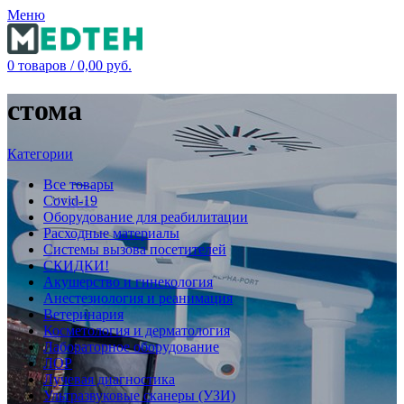
Меню
0
товаров
/
0,00
руб.
стома
Категории
Все
товары
Covid-19
Оборудование для реабилитации
Расходные материалы
Системы вызова посетителей
СКИДКИ!
Акушерство и гинекология
Анестезиология и реанимация
Ветеринария
Косметология и дерматология
Лабораторное оборудование
ЛОР
Лучевая диагностика
Ультразвуковые сканеры (УЗИ)