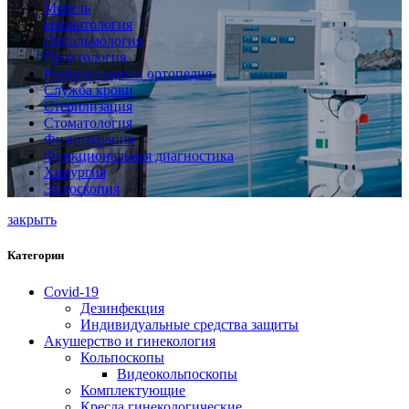
Мебель
Неонатология
Офтальмология
Проктология
Реабилитация и ортопедия
Служба крови
Стерилизация
Стоматология
Физиотерапия
Функциональная диагностика
Хирургия
Эндоскопия
закрыть
Категории
Covid-19
Дезинфекция
Индивидуальные средства защиты
Акушерство и гинекология
Кольпоскопы
Видеокольпоскопы
Комплектующие
Кресла гинекологические