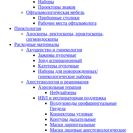
Наборы
Проекторы знаков
Офтальмологическая мебель
Приборные столики
Рабочие места офтальмолога
Проктология
Аноскопы, ректоскопы, проктоскопы,
сигмоидоскопы
Расходные материалы
Акушерство и гинекология
Зажимы пупочные
Зонд аспирационный
Катетеры пупочные
Наборы для новорожденных/
гинекологические наборы
Анестезиология и реанимация
Аэрозольная терапия
Небулайзеры
ИВЛ и респираторная поддержка
Воздуховоды орофарингеальные
Гведела
Коннекторы угловые
Контуры дыхательные
Маски ларингеальные
Маски лицевые анестезиологические