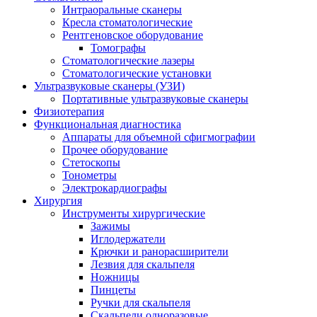
Интраоральные сканеры
Кресла стоматологические
Рентгеновское оборудование
Томографы
Стоматологические лазеры
Стоматологические установки
Ультразвуковые сканеры (УЗИ)
Портативные ультразвуковые сканеры
Физиотерапия
Функциональная диагностика
Аппараты для объемной сфигмографии
Прочее оборудование
Стетоскопы
Тонометры
Электрокардиографы
Хирургия
Инструменты хирургические
Зажимы
Иглодержатели
Крючки и ранорасширители
Лезвия для скальпеля
Ножницы
Пинцеты
Ручки для скальпеля
Скальпели одноразовые