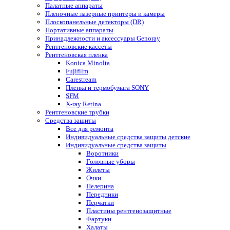
Палатные аппараты
Пленочные лазерные принтеры и камеры
Плоскопанельные детекторы (DR)
Портативные аппараты
Принадлежности и аксессуары Genoray
Рентгеновские кассеты
Рентгеновская пленка
Konica Minolta
Fujifilm
Carestream
Пленка и термобумага SONY
SFM
X-ray Retina
Рентгеновские трубки
Средства защиты
Все для ремонта
Индивидуальные средства защиты детские
Индивидуальные средства защиты
Воротники
Головные уборы
Жилеты
Очки
Пелерина
Передники
Перчатки
Пластины рентгенозащитные
Фартуки
Халаты