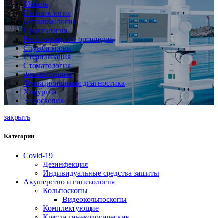
Мебель
Неонатология
Офтальмология
Проктология
Реабилитация и ортопедия
Служба крови
Стерилизация
Стоматология
Физиотерапия
Функциональная диагностика
Хирургия
Эндоскопия
закрыть
Категории
Covid-19
Дезинфекция
Индивидуальные средства защиты
Акушерство и гинекология
Кольпоскопы
Видеокольпоскопы
Комплектующие
Кресла гинекологические