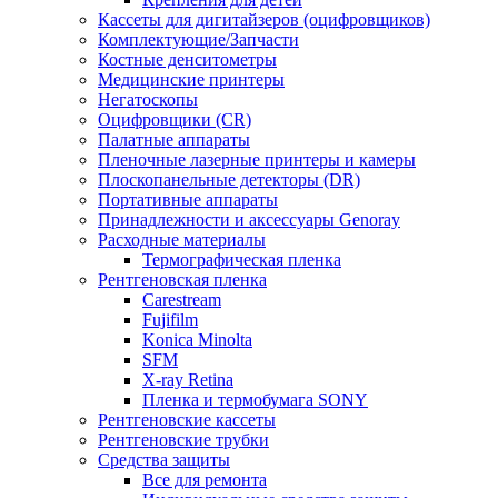
Кассеты для дигитайзеров (оцифровщиков)
Комплектующие/Запчасти
Костные денситометры
Медицинские принтеры
Негатоскопы
Оцифровщики (CR)
Палатные аппараты
Пленочные лазерные принтеры и камеры
Плоскопанельные детекторы (DR)
Портативные аппараты
Принадлежности и аксессуары Genoray
Расходные материалы
Термографическая пленка
Рентгеновская пленка
Carestream
Fujifilm
Konica Minolta
SFM
X-ray Retina
Пленка и термобумага SONY
Рентгеновские кассеты
Рентгеновские трубки
Средства защиты
Все для ремонта