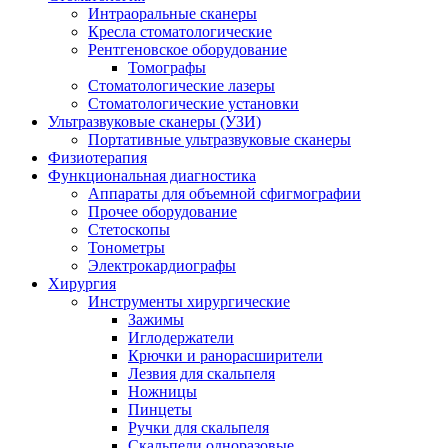
Интраоральные сканеры
Кресла стоматологические
Рентгеновское оборудование
Томографы
Стоматологические лазеры
Стоматологические установки
Ультразвуковые сканеры (УЗИ)
Портативные ультразвуковые сканеры
Физиотерапия
Функциональная диагностика
Аппараты для объемной сфигмографии
Прочее оборудование
Стетоскопы
Тонометры
Электрокардиографы
Хирургия
Инструменты хирургические
Зажимы
Иглодержатели
Крючки и ранорасширители
Лезвия для скальпеля
Ножницы
Пинцеты
Ручки для скальпеля
Скальпели одноразовые