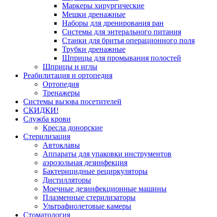
Маркеры хирургические
Мешки дренажные
Наборы для дренирования ран
Системы для энтерального питания
Станки для бритья операционного поля
Трубки дренажные
Шприцы для промывания полостей
Шприцы и иглы
Реабилитация и ортопедия
Ортопедия
Тренажеры
Системы вызова посетителей
СКИДКИ!
Служба крови
Кресла донорские
Стерилизация
Автоклавы
Аппараты для упаковки инструментов
аэрозольная дезинфекция
Бактерицидные рециркуляторы
Дистилляторы
Моечные дезинфекционные машины
Плазменные стерилизаторы
Ультрафиолетовые камеры
Стоматология