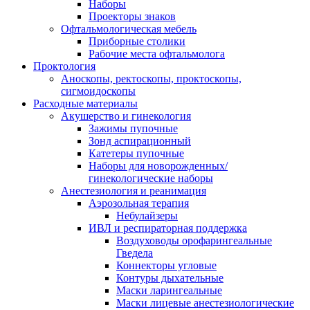
Наборы
Проекторы знаков
Офтальмологическая мебель
Приборные столики
Рабочие места офтальмолога
Проктология
Аноскопы, ректоскопы, проктоскопы,
сигмоидоскопы
Расходные материалы
Акушерство и гинекология
Зажимы пупочные
Зонд аспирационный
Катетеры пупочные
Наборы для новорожденных/
гинекологические наборы
Анестезиология и реанимация
Аэрозольная терапия
Небулайзеры
ИВЛ и респираторная поддержка
Воздуховоды орофарингеальные
Гведела
Коннекторы угловые
Контуры дыхательные
Маски ларингеальные
Маски лицевые анестезиологические