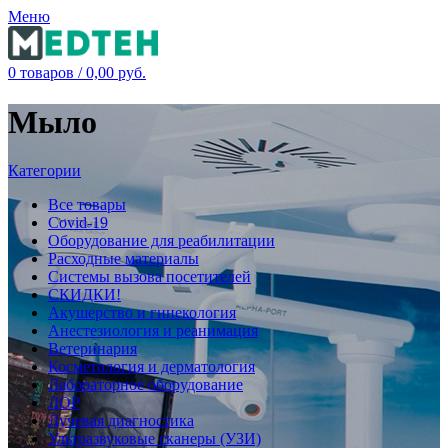
Меню
0
товаров
/
0,00
руб.
Мыло
Категории
Все
товары
Covid-19
Оборудование для реабилитации
Расходные материалы
Системы вызова посетителей
СКИДКИ!
Акушерство и гинекология
Анестезиология и реанимация
Ветеринария
Косметология и дерматология
Лабораторное оборудование
ЛОР
Лучевая диагностика
Ультразвуковые сканеры (УЗИ)