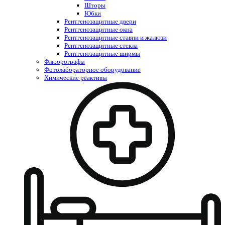
Шторы
Юбки
Рентгенозащитные двери
Рентгенозащитные окна
Рентгенозащитные ставни и жалюзи
Рентгенозащитные стекла
Рентгенозащитные ширмы
Флюорографы
Фотолабораторное оборудование
Химические реактивы