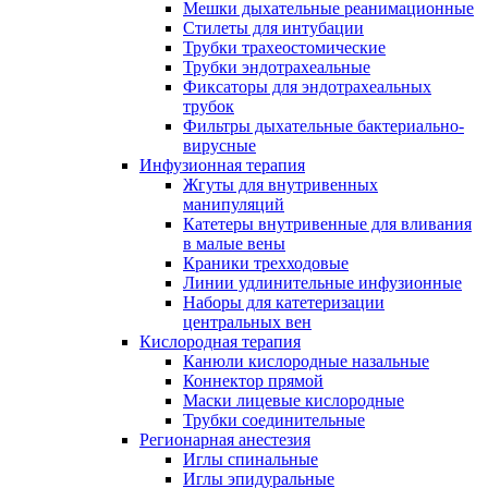
Мешки дыхательные реанимационные
Стилеты для интубации
Трубки трахеостомические
Трубки эндотрахеальные
Фиксаторы для эндотрахеальных
трубок
Фильтры дыхательные бактериально-
вирусные
Инфузионная терапия
Жгуты для внутривенных
манипуляций
Катетеры внутривенные для вливания
в малые вены
Краники трехходовые
Линии удлинительные инфузионные
Наборы для катетеризации
центральных вен
Кислородная терапия
Канюли кислородные назальные
Коннектор прямой
Маски лицевые кислородные
Трубки соединительные
Регионарная анестезия
Иглы спинальные
Иглы эпидуральные