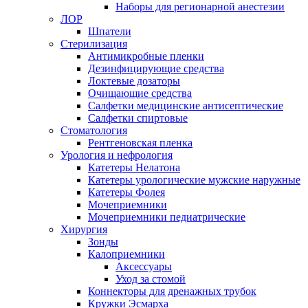
Наборы для регионарной анестезии
ЛОР
Шпатели
Стерилизация
Антимикробные пленки
Дезинфицирующие средства
Локтевые дозаторы
Очищающие средства
Салфетки медицинские антисептические
Салфетки спиртовые
Стоматология
Рентгеновская пленка
Урология и нефрология
Катетеры Нелатона
Катетеры урологические мужские наружные
Катетеры Фолея
Мочеприемники
Мочеприемники педиатрические
Хирургия
Зонды
Калоприемники
Аксессуары
Уход за стомой
Коннекторы для дренажных трубок
Кружки Эсмарха